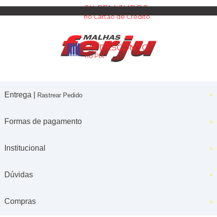
6X SEM JUROS
no Cartão de Crédito
5% DESCONTO
no PIX
Entrega |
Rastrear Pedido
Formas de pagamento
Institucional
Dúvidas
Compras