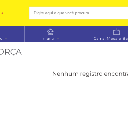
(48
no
Infantil
Cama, Mesa e B
aten
ORÇA
Nenhum registro encontr