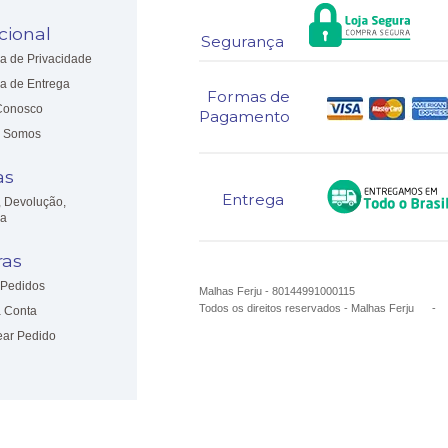
ucional
Segurança
ca de Privacidade
ca de Entrega
Formas de
Conosco
Pagamento
 Somos
as
Entrega
, Devolução,
ia
as
Pedidos
Malhas Ferju - 80144991000115
Todos os direitos reservados
-
Malhas Ferju
 Conta
ear Pedido