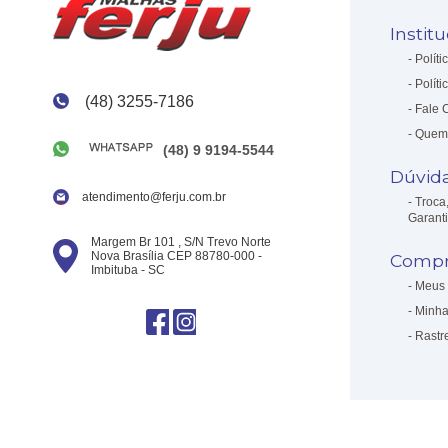
Instit
Políti
Políti
(48) 3255-7186
Fale 
Quem
(48) 9 9194-5544
Dúvid
atendimento@ferju.com.br
Troca
Garant
Margem Br 101 , S/N Trevo Norte
Nova Brasília CEP 88780-000 -
Compr
Imbituba - SC
Meus 
Minha
Rastr