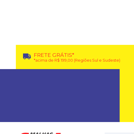
FRETE GRÁTIS*
*acima de R$ 199,00 (Regiões Sul e Sudeste)