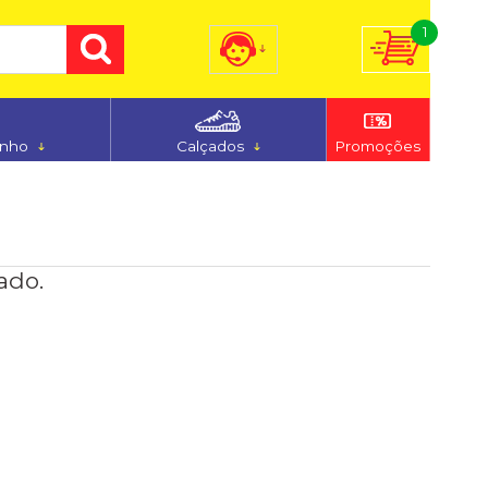
1
) 3255-7186
(48) 9 9194-5544
anho
Calçados
Promoções
dimento@ferju.com.br
ado.