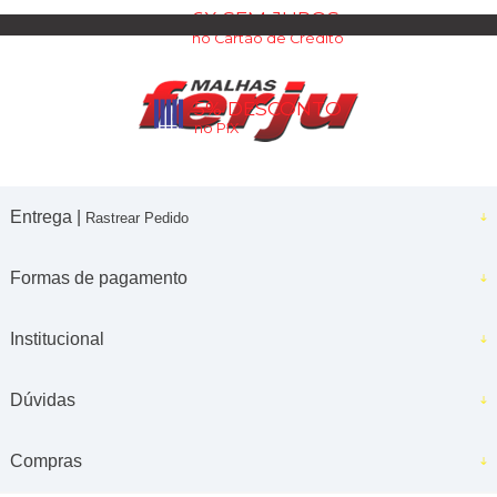
6X SEM JUROS
no Cartão de Crédito
5% DESCONTO
no PIX
Entrega |
Rastrear Pedido
Formas de pagamento
Institucional
Dúvidas
Compras