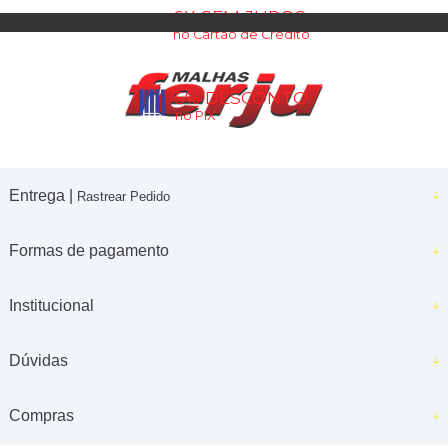
6X SEM JUROS
no Cartão de Crédito
5% DESCONTO
no PIX
Entrega |
Rastrear Pedido
Formas de pagamento
Institucional
Dúvidas
Compras