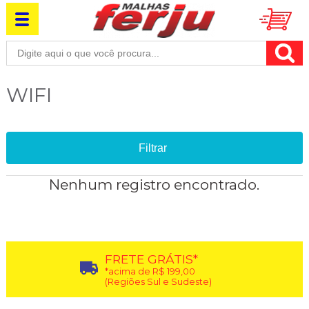
WIFI
Filtrar
Nenhum registro encontrado.
FRETE GRÁTIS*
*acima de R$ 199,00
(Regiões Sul e Sudeste)