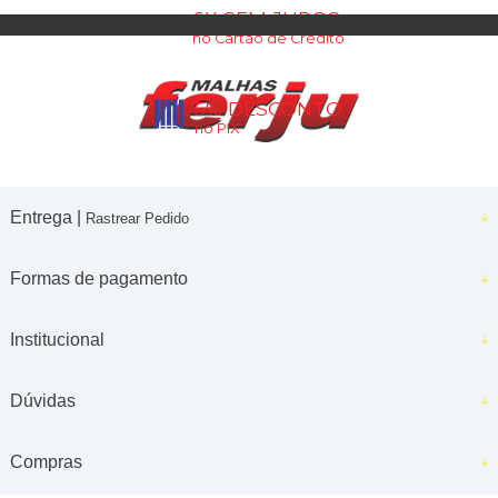
6X SEM JUROS
no Cartão de Crédito
5% DESCONTO
no PIX
Entrega |
Rastrear Pedido
Formas de pagamento
Institucional
Dúvidas
Compras