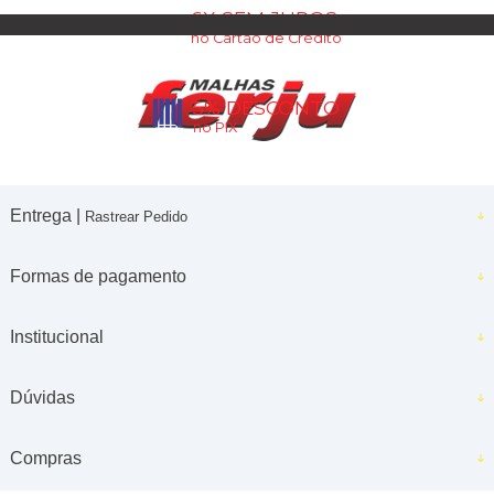
6X SEM JUROS
no Cartão de Crédito
5% DESCONTO
no PIX
Entrega |
Rastrear Pedido
Formas de pagamento
Institucional
Dúvidas
Compras