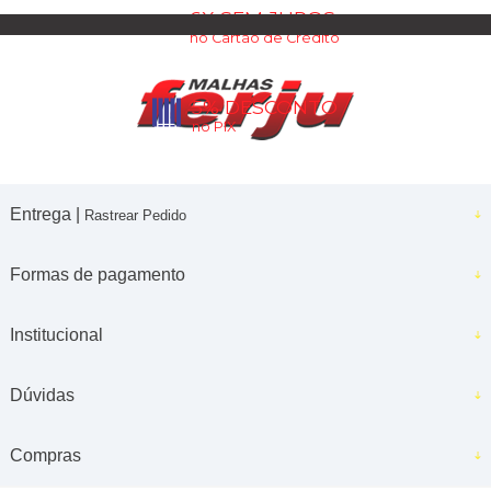
6X SEM JUROS
no Cartão de Crédito
5% DESCONTO
no PIX
Entrega |
Rastrear Pedido
Formas de pagamento
Institucional
Dúvidas
Compras