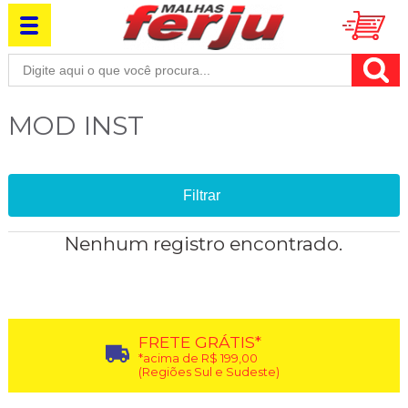
MOD INST
Filtrar
Nenhum registro encontrado.
FRETE GRÁTIS*
*acima de R$ 199,00
(Regiões Sul e Sudeste)