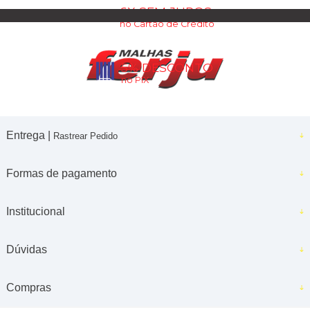
6X SEM JUROS
no Cartão de Crédito
5% DESCONTO
no PIX
Entrega |
Rastrear Pedido
Formas de pagamento
Institucional
Dúvidas
Compras