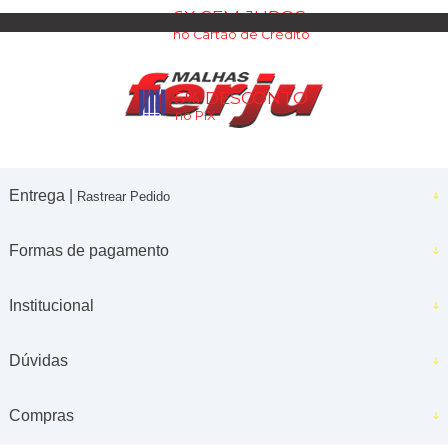
6X SEM JUROS
no Cartão de Crédito
5% DESCONTO
no PIX
Entrega |
Rastrear Pedido
Formas de pagamento
Institucional
Dúvidas
Compras