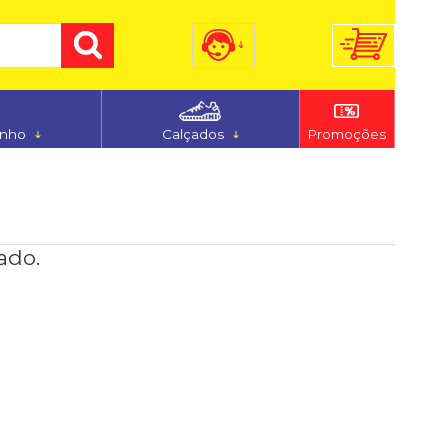
) 3255-7186
(48) 9 9194-5544
anho
Calçados
Promoções
dimento@ferju.com.br
ado.