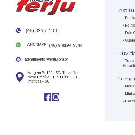
Instit
Políti
Políti
(48) 3255-7186
Fale 
Quem
(48) 9 9194-5544
Dúvid
atendimento@ferju.com.br
Troca
Garant
Margem Br 101 , S/N Trevo Norte
Nova Brasília CEP 88780-000 -
Compr
Imbituba - SC
Meus 
Minha
Rastr