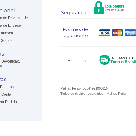
ucional
Segurança
ca de Privacidade
ca de Entrega
Formas de
Conosco
Pagamento
 Somos
as
Entrega
, Devolução,
ia
as
Pedidos
Malhas Ferju - 80144991000115
Todos os direitos reservados
-
Malhas Ferju
 Conta
ear Pedido