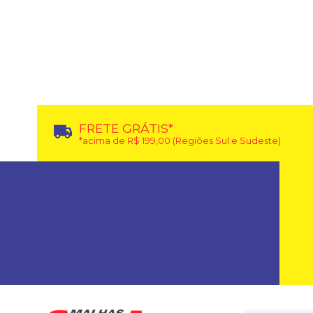
FRETE GRÁTIS*
*acima de R$ 199,00 (Regiões Sul e Sudeste)