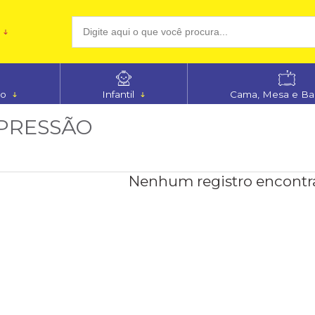
(48
no
Infantil
Cama, Mesa e B
aten
PRESSÃO
Nenhum registro encontr