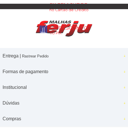
6X SEM JUROS
no Cartão de Crédito
5% DESCONTO
no PIX
Entrega |
Rastrear Pedido
Formas de pagamento
Institucional
Dúvidas
Compras