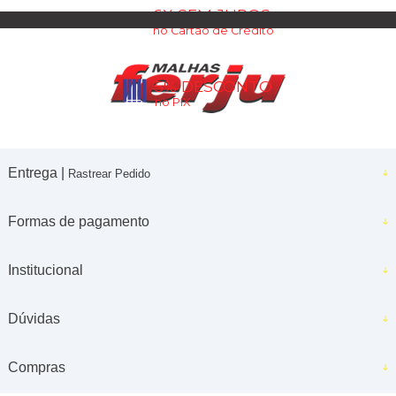
6X SEM JUROS
no Cartão de Crédito
5% DESCONTO
no PIX
Entrega |
Rastrear Pedido
Formas de pagamento
Institucional
Dúvidas
Compras