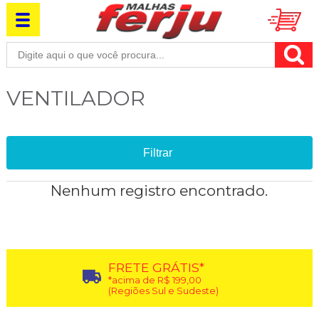
VENTILADOR
Filtrar
Nenhum registro encontrado.
FRETE GRÁTIS*
*acima de R$ 199,00
(Regiões Sul e Sudeste)