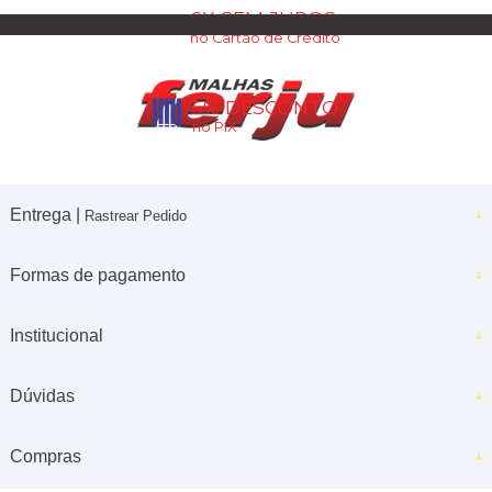
6X SEM JUROS
no Cartão de Crédito
5% DESCONTO
no PIX
Entrega |
Rastrear Pedido
Formas de pagamento
Institucional
Dúvidas
Compras