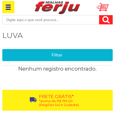
LUVA
Filtrar
Nenhum registro encontrado.
FRETE GRÁTIS*
*acima de R$ 199,00
(Regiões Sul e Sudeste)