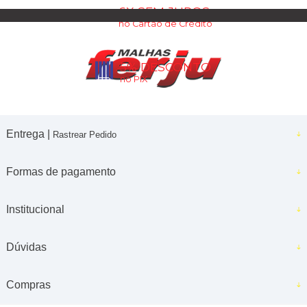
6X SEM JUROS
no Cartão de Crédito
5% DESCONTO
no PIX
Entrega |
Rastrear Pedido
Formas de pagamento
Institucional
Dúvidas
Compras