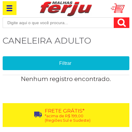
CANELEIRA ADULTO
Filtrar
Nenhum registro encontrado.
FRETE GRÁTIS*
*acima de R$ 199,00
(Regiões Sul e Sudeste)