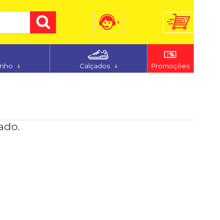
) 3255-7186
(48) 9 9194-5544
anho
Calçados
Promoções
dimento@ferju.com.br
ado.