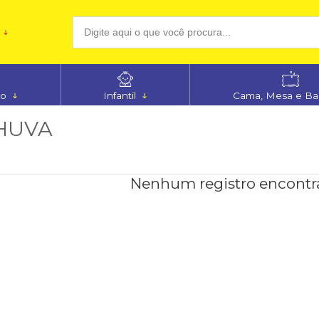
(48
no
Infantil
Cama, Mesa e B
aten
HUVA
Nenhum registro encontr