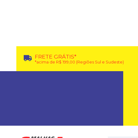
FRETE GRÁTIS*
*acima de R$ 199,00 (Regiões Sul e Sudeste)