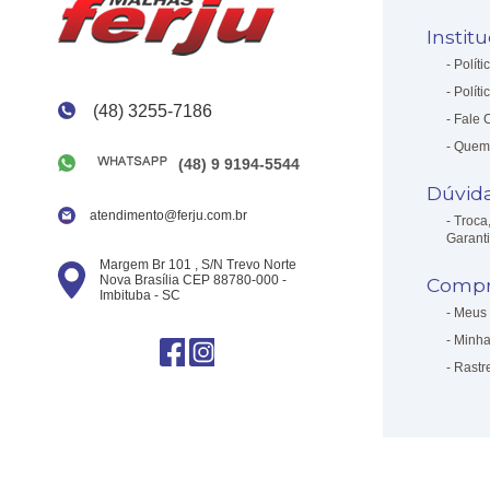
Instit
Políti
Políti
(48) 3255-7186
Fale 
Quem
(48) 9 9194-5544
Dúvid
atendimento@ferju.com.br
Troca
Garant
Margem Br 101 , S/N Trevo Norte
Nova Brasília CEP 88780-000 -
Compr
Imbituba - SC
Meus 
Minha
Rastr