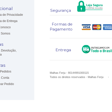
ucional
Segurança
ca de Privacidade
ca de Entrega
Formas de
Conosco
Pagamento
 Somos
as
Entrega
, Devolução,
ia
as
Pedidos
Malhas Ferju - 80144991000115
Todos os direitos reservados
-
Malhas Ferju
 Conta
ear Pedido