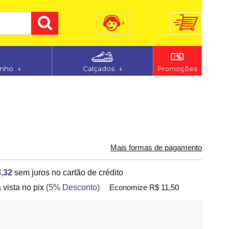
) 3255-7186
(48) 9 9194-5544
anho
Calçados
Promoções
dimento@ferju.com.br
Mais formas de pagamento
,32
sem juros no cartão de crédito
 vista no pix
(5% Desconto)
Economize R$ 11,50