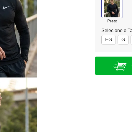
Preto
Selecione o T
EG
G