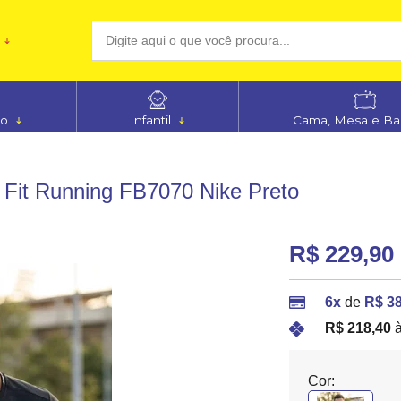
(48
no
Infantil
Cama, Mesa e B
aten
Fit Running FB7070 Nike Preto
R$ 229,90
6x
de
R$ 38
R$ 218,40
à
Cor: