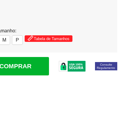
amanho:
Tabela de Tamanhos
M
P
COMPRAR
Consulte
Regulamento