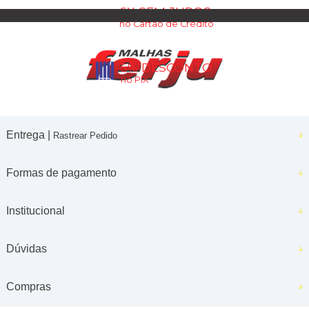
6X SEM JUROS
no Cartão de Crédito
5% DESCONTO
no PIX
Entrega |
Rastrear Pedido
Formas de pagamento
Institucional
Dúvidas
Compras