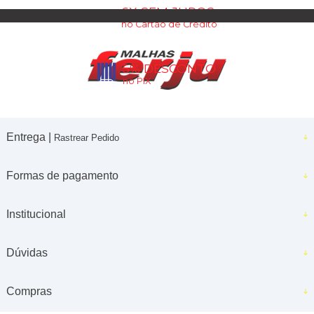
6X SEM JUROS
no Cartão de Crédito
5% DESCONTO
no PIX
Entrega |
Rastrear Pedido
Formas de pagamento
Institucional
Dúvidas
Compras