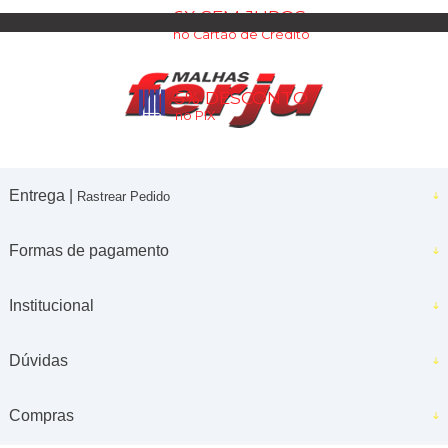
6X SEM JUROS
no Cartão de Crédito
5% DESCONTO
no PIX
Entrega |
Rastrear Pedido
Formas de pagamento
Institucional
Dúvidas
Compras