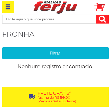
FRONHA
Filtrar
Nenhum registro encontrado.
FRETE GRÁTIS*
*acima de R$ 199,00
(Regiões Sul e Sudeste)