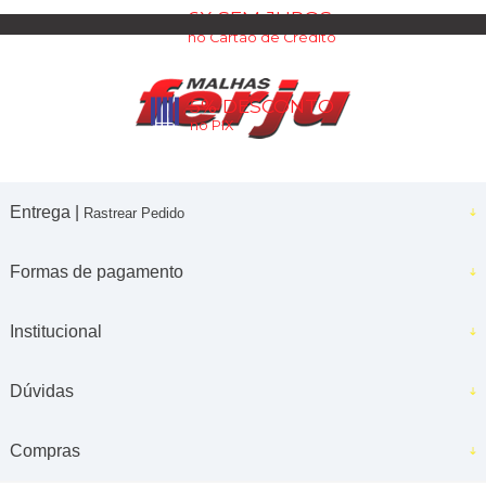
6X SEM JUROS
no Cartão de Crédito
5% DESCONTO
no PIX
Entrega |
Rastrear Pedido
Formas de pagamento
Institucional
Dúvidas
Compras