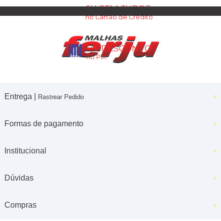
6X SEM JUROS
no Cartão de Crédito
5% DESCONTO
no PIX
Entrega |
Rastrear Pedido
Formas de pagamento
Institucional
Dúvidas
Compras