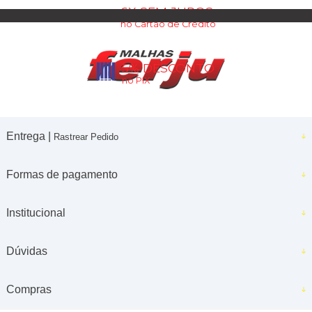
6X SEM JUROS
no Cartão de Crédito
5% DESCONTO
no PIX
Entrega |
Rastrear Pedido
Formas de pagamento
Institucional
Dúvidas
Compras