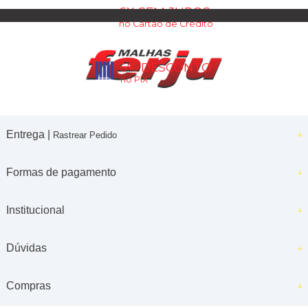
6X SEM JUROS
no Cartão de Crédito
5% DESCONTO
no PIX
Entrega |
Rastrear Pedido
Formas de pagamento
Institucional
Dúvidas
Compras