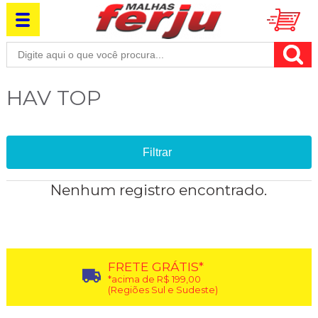
HAV TOP
Filtrar
Nenhum registro encontrado.
FRETE GRÁTIS*
*acima de R$ 199,00
(Regiões Sul e Sudeste)