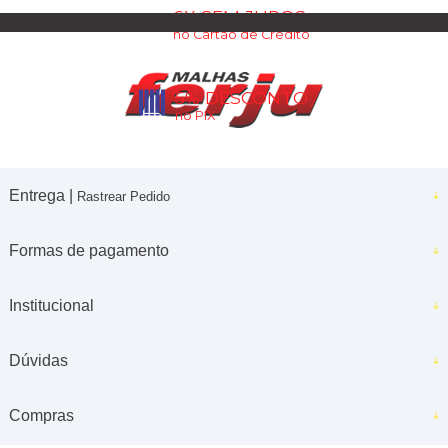
6X SEM JUROS
no Cartão de Crédito
5% DESCONTO
no PIX
Entrega |
Rastrear Pedido
Formas de pagamento
Institucional
Dúvidas
Compras