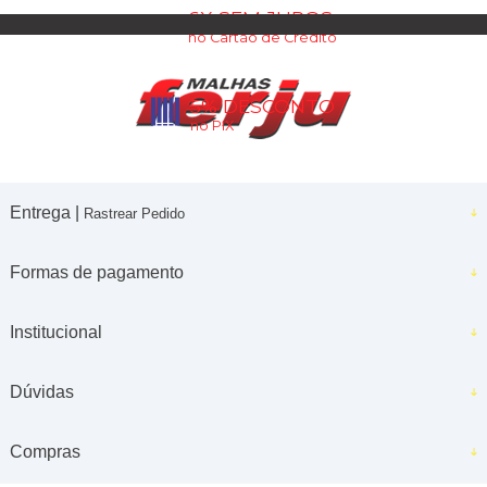
6X SEM JUROS
no Cartão de Crédito
5% DESCONTO
no PIX
Entrega |
Rastrear Pedido
Formas de pagamento
Institucional
Dúvidas
Compras