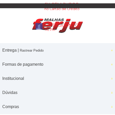
6X SEM JUROS
no Cartão de Crédito
5% DESCONTO
no PIX
Entrega |
Rastrear Pedido
Formas de pagamento
Institucional
Dúvidas
Compras