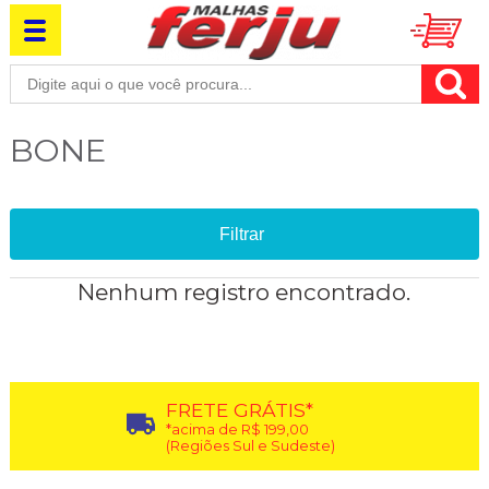
BONE
Filtrar
Nenhum registro encontrado.
FRETE GRÁTIS*
*acima de R$ 199,00
(Regiões Sul e Sudeste)