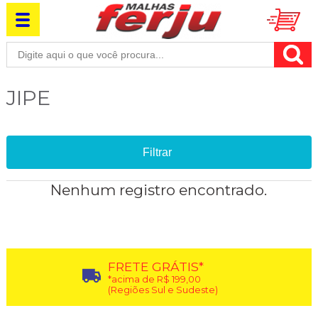
JIPE
Filtrar
Nenhum registro encontrado.
FRETE GRÁTIS*
*acima de R$ 199,00
(Regiões Sul e Sudeste)