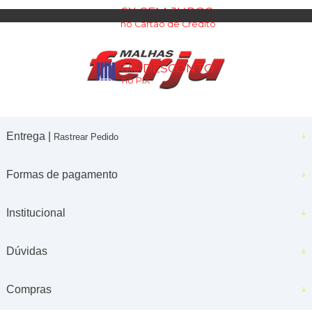
6X SEM JUROS
no Cartão de Crédito
5% DESCONTO
no PIX
Entrega |
Rastrear Pedido
Formas de pagamento
Institucional
Dúvidas
Compras