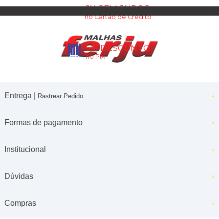
6X SEM JUROS
no Cartão de Crédito
5% DESCONTO
no PIX
Entrega |
Rastrear Pedido
Formas de pagamento
Institucional
Dúvidas
Compras