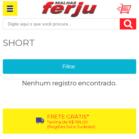
SHORT
Filtrar
Nenhum registro encontrado.
FRETE GRÁTIS*
*acima de R$ 199,00
(Regiões Sul e Sudeste)