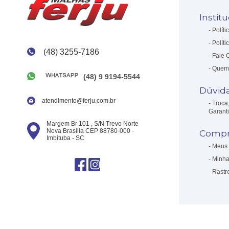
Instit
Políti
Políti
(48) 3255-7186
Fale 
Quem
(48) 9 9194-5544
Dúvid
atendimento@ferju.com.br
Troca
Garant
Margem Br 101 , S/N Trevo Norte
Nova Brasília CEP 88780-000 -
Compr
Imbituba - SC
Meus 
Minha
Rastr