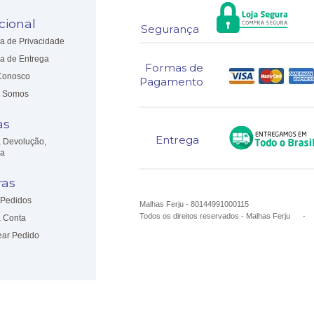
ucional
Segurança
ca de Privacidade
ca de Entrega
Formas de
Conosco
Pagamento
 Somos
as
Entrega
, Devolução,
ia
as
Pedidos
Malhas Ferju - 80144991000115
Todos os direitos reservados
-
Malhas Ferju
 Conta
ear Pedido