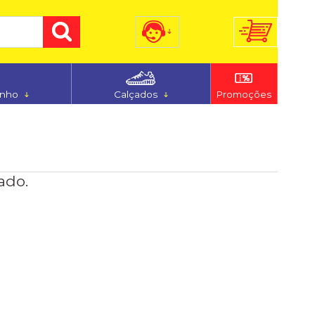
) 3255-7186
(48) 9 9194-5544
anho
Calçados
Promoções
dimento@ferju.com.br
ado.