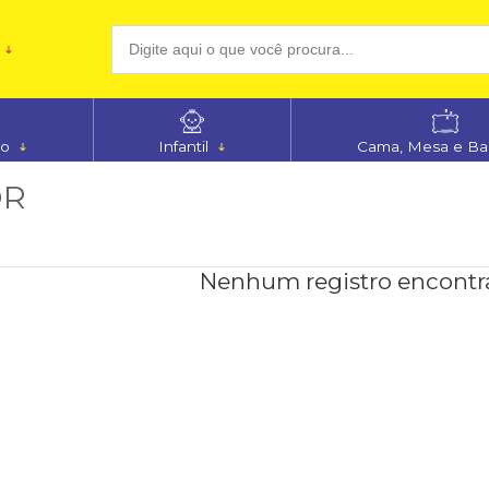
(48
no
Infantil
Cama, Mesa e B
aten
OR
Nenhum registro encontr