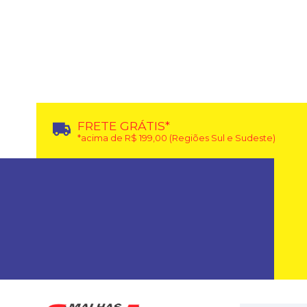
FRETE GRÁTIS*
*acima de R$ 199,00 (Regiões Sul e Sudeste)