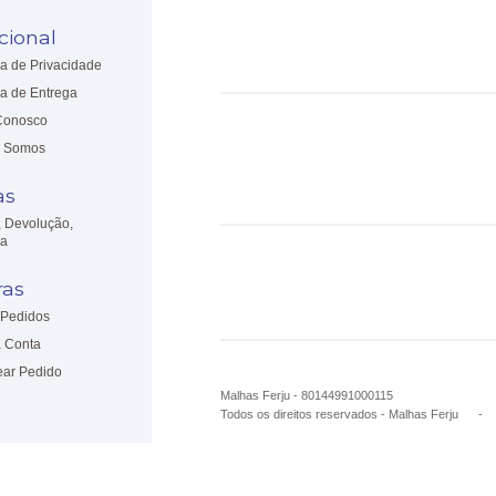
ucional
ca de Privacidade
ca de Entrega
Conosco
 Somos
as
, Devolução,
ia
as
Pedidos
 Conta
ear Pedido
Malhas Ferju - 80144991000115
Todos os direitos reservados
-
Malhas Ferju