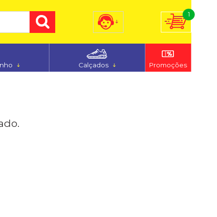
1
) 3255-7186
(48) 9 9194-5544
anho
Calçados
Promoções
dimento@ferju.com.br
ado.