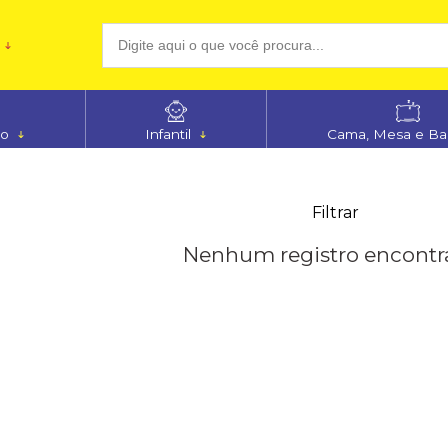
(48
no
Infantil
Cama, Mesa e B
aten
Filtrar
Nenhum registro encontr