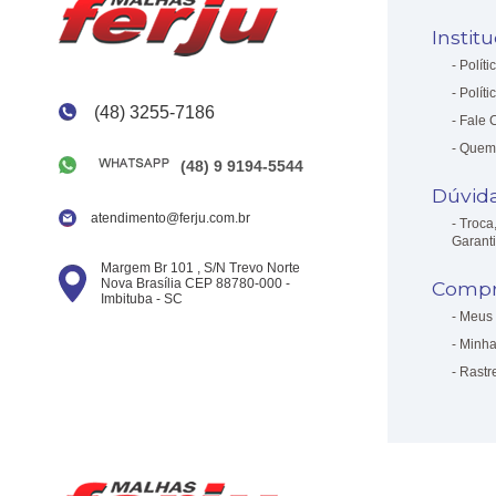
Instit
Políti
Políti
(48) 3255-7186
Fale 
Quem
(48) 9 9194-5544
Dúvid
atendimento@ferju.com.br
Troca
Garant
Margem Br 101 , S/N Trevo Norte
Nova Brasília CEP 88780-000 -
Compr
Imbituba - SC
Meus 
Minha
Rastr