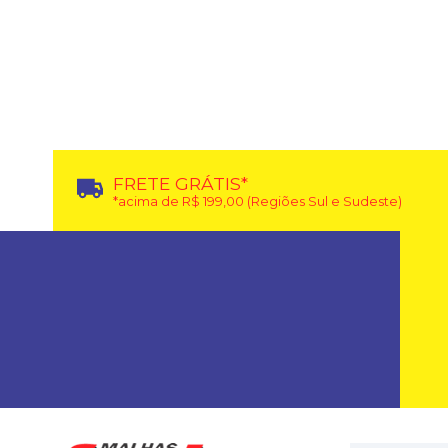
FRETE GRÁTIS*
*acima de R$ 199,00 (Regiões Sul e Sudeste)