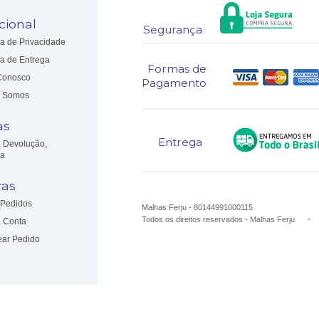
ucional
Segurança
ca de Privacidade
ca de Entrega
Formas de
Conosco
Pagamento
 Somos
as
Entrega
, Devolução,
ia
as
Pedidos
Malhas Ferju - 80144991000115
Todos os direitos reservados
-
Malhas Ferju
 Conta
ear Pedido