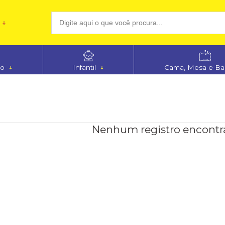
(48
no
Infantil
Cama, Mesa e B
aten
Nenhum registro encontr