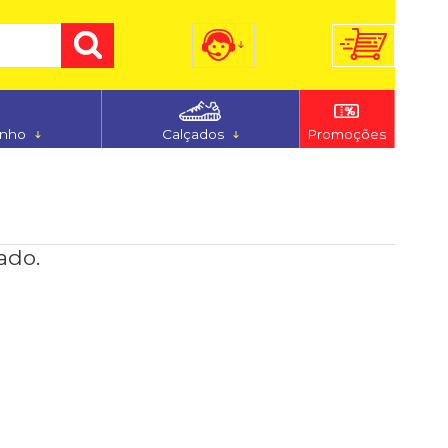
) 3255-7186
(48) 9 9194-5544
anho
Calçados
Promoções
dimento@ferju.com.br
ado.