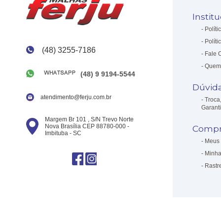
Instit
Políti
Políti
(48) 3255-7186
Fale 
Quem
(48) 9 9194-5544
Dúvid
atendimento@ferju.com.br
Troca
Garant
Margem Br 101 , S/N Trevo Norte
Nova Brasília CEP 88780-000 -
Compr
Imbituba - SC
Meus 
Minha
Rastr