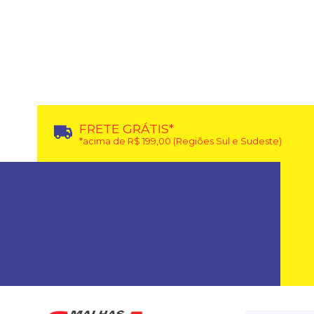
FRETE GRÁTIS*
*acima de R$ 199,00 (Regiões Sul e Sudeste)