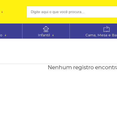
(48
no
Infantil
Cama, Mesa e B
aten
Nenhum registro encontr