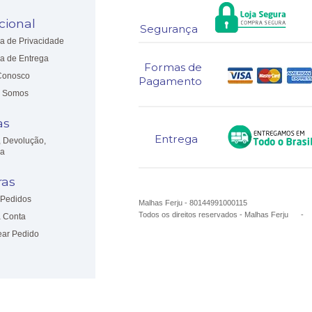
ucional
Segurança
ca de Privacidade
ca de Entrega
Formas de
Conosco
Pagamento
 Somos
as
Entrega
, Devolução,
ia
as
Pedidos
Malhas Ferju - 80144991000115
Todos os direitos reservados
-
Malhas Ferju
 Conta
ear Pedido