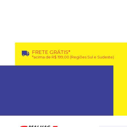
FRETE GRÁTIS*
*acima de R$ 199,00 (Regiões Sul e Sudeste)