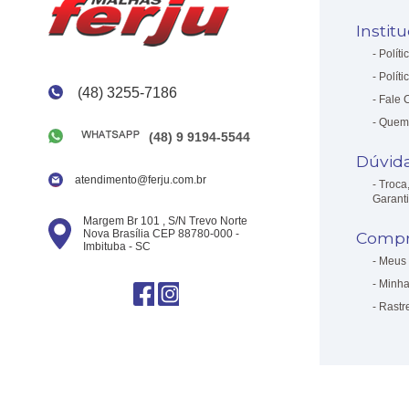
Instit
Políti
Políti
(48) 3255-7186
Fale 
Quem
(48) 9 9194-5544
Dúvid
atendimento@ferju.com.br
Troca
Garant
Margem Br 101 , S/N Trevo Norte
Nova Brasília CEP 88780-000 -
Compr
Imbituba - SC
Meus 
Minha
Rastr