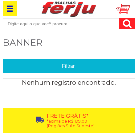
BANNER
Filtrar
Nenhum registro encontrado.
FRETE GRÁTIS*
*acima de R$ 199,00
(Regiões Sul e Sudeste)