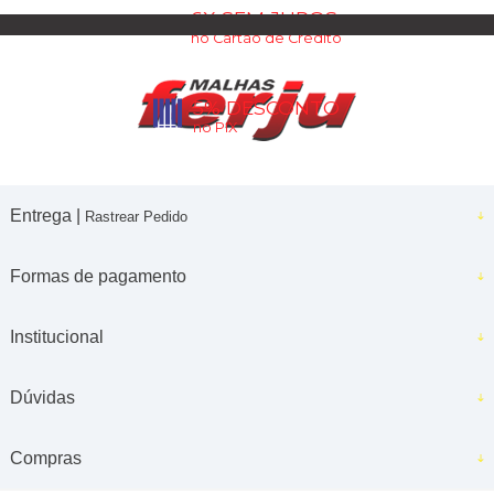
6X SEM JUROS
no Cartão de Crédito
5% DESCONTO
no PIX
Entrega |
Rastrear Pedido
Formas de pagamento
Institucional
Dúvidas
Compras