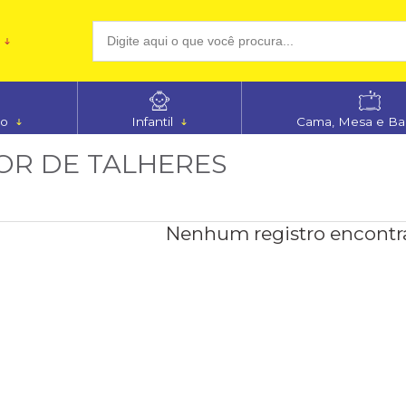
(48
no
Infantil
Cama, Mesa e B
aten
OR DE TALHERES
Nenhum registro encontr