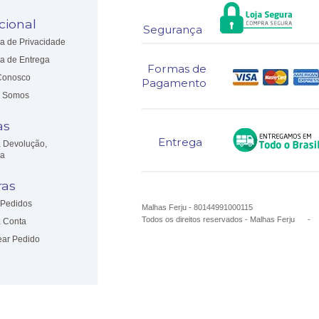
ucional
Segurança
ca de Privacidade
ca de Entrega
Formas de
Conosco
Pagamento
 Somos
as
Entrega
, Devolução,
ia
as
Pedidos
Malhas Ferju - 80144991000115
Todos os direitos reservados
-
Malhas Ferju
 Conta
ear Pedido