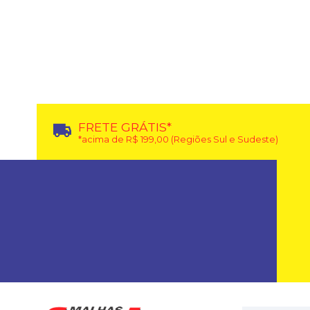
FRETE GRÁTIS*
*acima de R$ 199,00 (Regiões Sul e Sudeste)