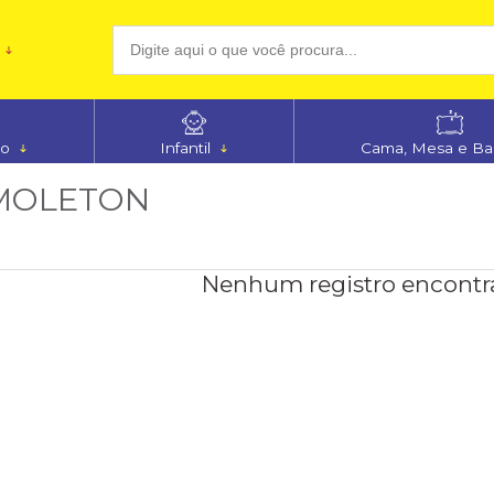
(48
no
Infantil
Cama, Mesa e B
aten
 MOLETON
Nenhum registro encontr