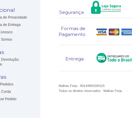
ucional
Segurança
ca de Privacidade
ca de Entrega
Formas de
Conosco
Pagamento
 Somos
as
Entrega
, Devolução,
ia
as
Pedidos
Malhas Ferju - 80144991000115
Todos os direitos reservados
-
Malhas Ferju
 Conta
ear Pedido