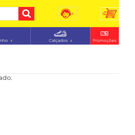
) 3255-7186
(48) 9 9194-5544
anho
Calçados
Promoções
dimento@ferju.com.br
ado.