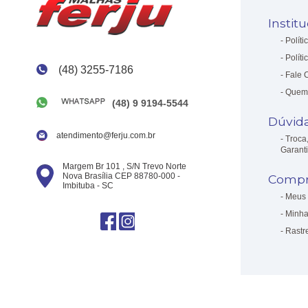
Instit
Políti
Políti
(48) 3255-7186
Fale 
Quem
(48) 9 9194-5544
Dúvid
atendimento@ferju.com.br
Troca
Garant
Margem Br 101 , S/N Trevo Norte
Nova Brasília CEP 88780-000 -
Compr
Imbituba - SC
Meus 
Minha
Rastr