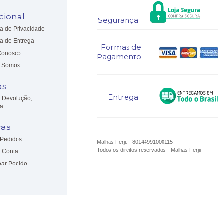
ucional
Segurança
ca de Privacidade
ca de Entrega
Formas de
Conosco
Pagamento
 Somos
as
Entrega
, Devolução,
ia
as
Pedidos
Malhas Ferju - 80144991000115
Todos os direitos reservados
-
Malhas Ferju
 Conta
ear Pedido