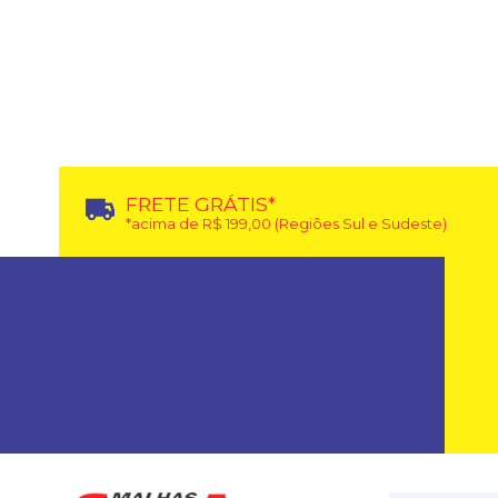
FRETE GRÁTIS*
*acima de R$ 199,00 (Regiões Sul e Sudeste)