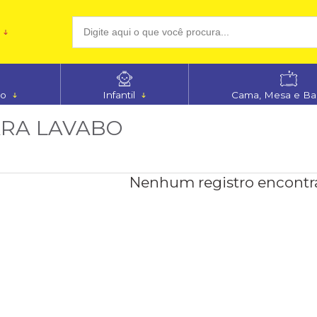
(48
no
Infantil
Cama, Mesa e B
aten
ARA LAVABO
Nenhum registro encontr