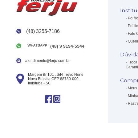
Instit
Políti
Políti
(48) 3255-7186
Fale 
Quem
(48) 9 9194-5544
Dúvid
atendimento@ferju.com.br
Troca
Garant
Margem Br 101 , S/N Trevo Norte
Nova Brasília CEP 88780-000 -
Compr
Imbituba - SC
Meus 
Minha
Rastr