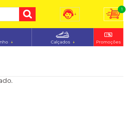
1
) 3255-7186
(48) 9 9194-5544
anho
Calçados
Promoções
dimento@ferju.com.br
ado.