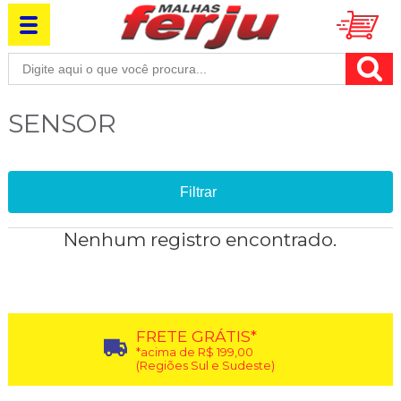
SENSOR
Filtrar
Nenhum registro encontrado.
FRETE GRÁTIS*
*acima de R$ 199,00
(Regiões Sul e Sudeste)