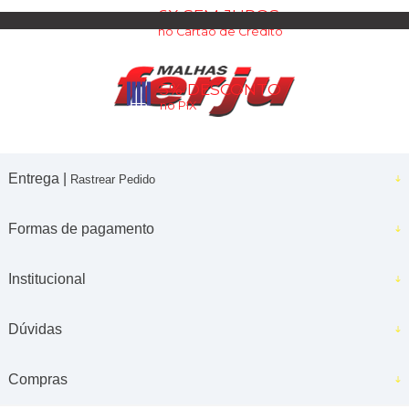
6X SEM JUROS
no Cartão de Crédito
5% DESCONTO
no PIX
Entrega |
Rastrear Pedido
Formas de pagamento
Institucional
Dúvidas
Compras